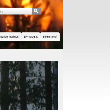
usiikin tutkimus
Etymologiat
Soidinmenot