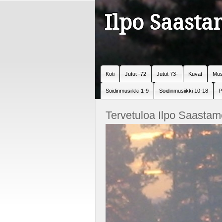
Ilpo Saast
Koti
Jutut -72
Jutut 73-
Kuvat
Mus
Soidinmusiikki 1-9
Soidinmusiikki 10-18
P
Tervetuloa Ilpo Saastam