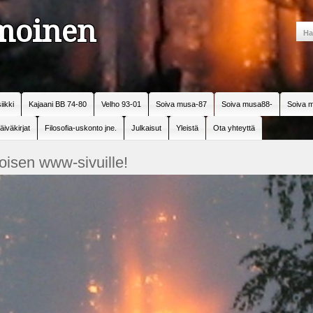
amoinen
iikki
Kajaani BB 74-80
Velho 93-01
Soiva musa-87
Soiva musa88-
Soiva m
äiväkirjat
Filosofia-uskonto jne.
Julkaisut
Yleistä
Ota yhteyttä
oisen www-sivuille!